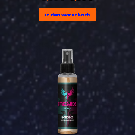
Preis
Preis
In den Warenkorb
war:
ist:
3,90 €
3,50 €.