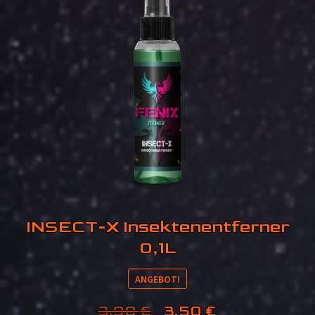
INSECT-X Insektenentferner
0,1L
ANGEBOT!
Ursprünglicher
Aktueller
3,90
€
3,50
€