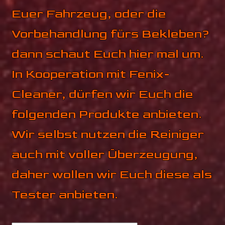
Pflegeprodukte
Euer Fahrzeug, oder die
Tools
Vorbehandlung fürs Bekleben?
dann schaut Euch hier mal um.
Zubehör
In Kooperation mit Fenix-
CRZYSQD
Cleaner, dürfen wir Euch die
Partner
folgenden Produkte anbieten.
Wir selbst nutzen die Reiniger
Mein Konto
auch mit voller Überzeugung,
Fotokiste
daher wollen wir Euch diese als
Tester anbieten.