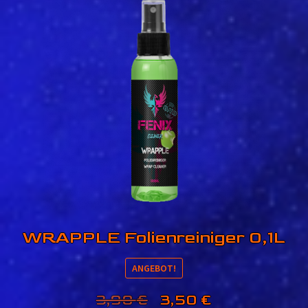
WRAPPLE Folienreiniger 0,1L
ANGEBOT!
Ursprünglicher
Aktueller
3,90
€
3,50
€