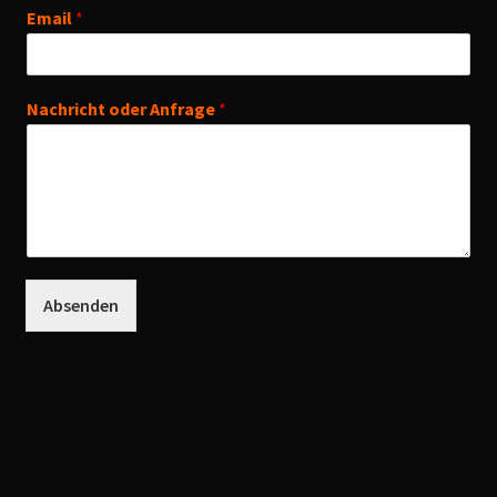
Mein Konto
Email
*
Fotokiste
Nachricht oder Anfrage
*
Absenden