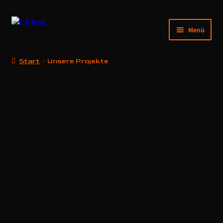
Menü
Startseite
Start
Unsere Projekte
Unsere Projekte
Shop
CRZYSQD
Partner
Mein Konto
Fotokiste