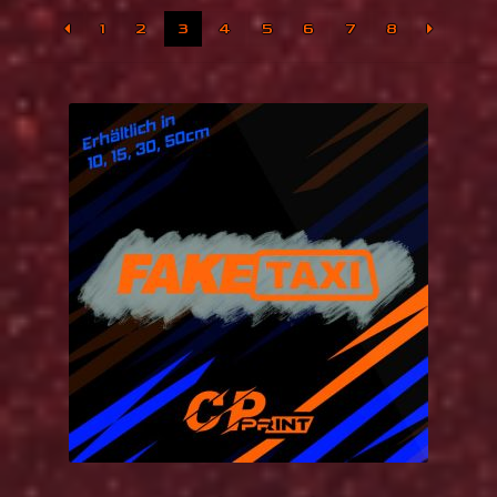
Mein Konto
1
2
3
4
5
6
7
8
Fotokiste