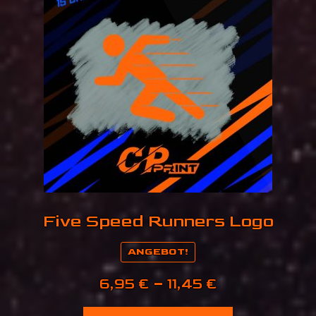
Optionen
können
auf
der
Produktseite
gewählt
werden
Five Speed Runners Logo
ANGEBOT!
Preisspanne
6,95
€
–
11,45
€
6,95 €
Dieses