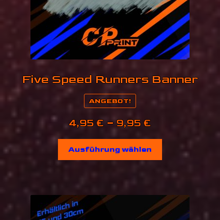
werden
Five Speed Runners Banner
ANGEBOT!
Preisspanne
4,95
€
–
9,95
€
4,95 €
Dieses
Ausführung wählen
bis
Produkt
weist
9,95 €
mehrere
Varianten
auf.
Die