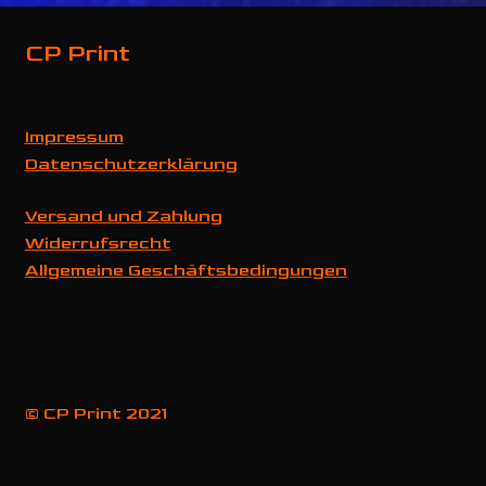
können
CP Print
auf
der
Produktseite
gewählt
Impressum
werden
Datenschutzerklärung
Versand und Zahlung
Widerrufsrecht
Allgemeine Geschäftsbedingungen
© CP Print 2021