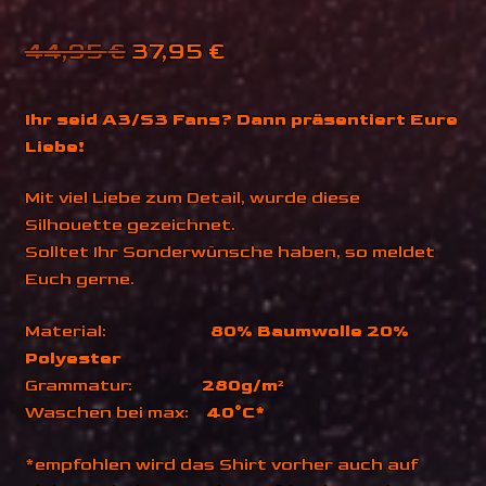
Ursprünglicher
Aktueller
44,95
€
37,95
€
Preis
Preis
Ihr seid A3/S3
Fans? Dann präsentiert Eure
war:
ist:
Liebe!
44,95 €
37,95 €.
Mit viel Liebe zum Detail, wurde diese
Silhouette gezeichnet.
Solltet Ihr Sonderwünsche haben, so meldet
Euch gerne.
Material:
80% Baumwolle 20%
Polyester
Grammatur:
280g/m²
Waschen bei max:
40°C*
*empfohlen wird das Shirt vorher auch auf