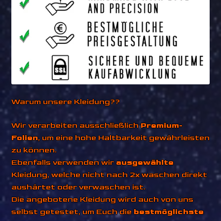
Warum unsere Kleidung??
Wir verarbeiten ausschließlich
Premium-
Folien
, um eine hohe Haltbarkeit gewährleisten
zu können.
Ebenfalls verwenden wir
ausgewählte
Kleidung, welche nicht nach 2x waschen direkt
aushärtet oder verwaschen ist.
Die angebotene Kleidung wird auch von uns
selbst getestet, um Euch die
bestmöglichste