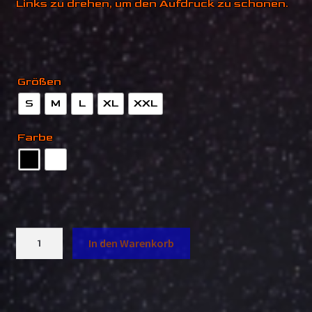
Links zu drehen, um den Aufdruck zu schonen.
Größen
S
M
L
XL
XXL
Farbe
A3/S3
In den Warenkorb
8L
Hoodie
Menge