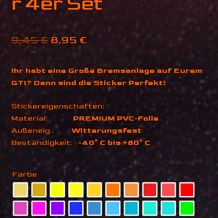
r 4er Set
Ursprünglicher
Aktueller
9,45
€
8,95
€
Preis
Preis
Ihr habt eine Große Bremsanlage auf Eurem
war:
ist:
GTI? Dann sind die Sticker Perfekt!
9,45 €
8,95 €.
Stickereigenschaften:
Material:
PREMIUM PVC-Folie
Außeneig.:
Witterungsfest
Beständigkeit:
-40° C bis +80° C
Farbe