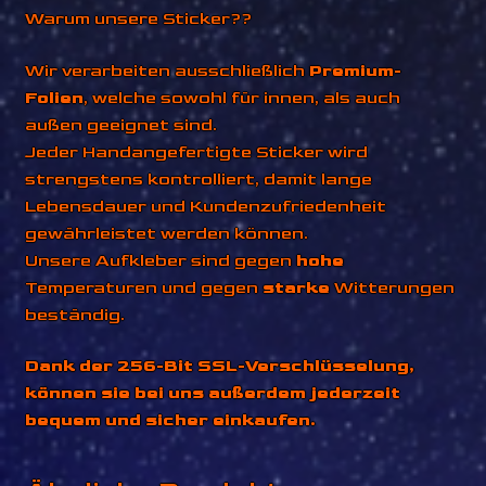
Warum unsere Sticker??
Wir verarbeiten ausschließlich
Premium-
Folien
, welche sowohl für innen, als auch
außen geeignet sind.
Jeder Handangefertigte Sticker wird
strengstens kontrolliert, damit lange
Lebensdauer und Kundenzufriedenheit
gewährleistet werden können.
Unsere Aufkleber sind gegen
hohe
Temperaturen und gegen
starke
Witterungen
beständig.
Dank der 256-Bit SSL-Verschlüsselung,
können sie bei uns außerdem jederzeit
bequem und sicher einkaufen.