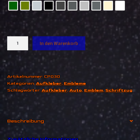
GTI
In den Warenkorb
Bremssattelsticker
4er
Set
Menge
Artikelnummer:
CP030
Kategorien:
Aufkleber
,
Embleme
Schlagwörter:
Aufkleber
,
Auto
,
Emblem
,
Schriftzug
Beschreibung
Zusätzliche Informationen