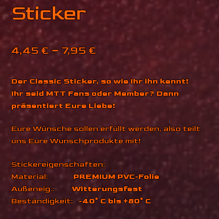
Mein Konto
Sticker
Fotokiste
Preisspanne:
4,45
€
–
7,95
€
4,45 €
Der Classic Sticker, so wie Ihr ihn kennt!
bis
Ihr seid MTT Fans oder Member? Dann
7,95 €
präsentiert Eure Liebe!
Eure Wünsche sollen erfüllt werden, also teilt
uns Eure Wunschprodukte mit!
Stickereigenschaften:
Material:
PREMIUM PVC-Folie
Außeneig.:
Witterungsfest
Beständigkeit:
-40° C bis +80° C