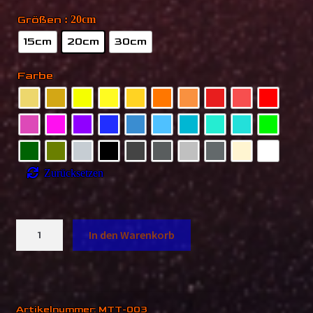
Größen
: 20cm
15cm
20cm
30cm
Farbe
Zurücksetzen
MTT
In den Warenkorb
Classic
Sticker
Menge
Artikelnummer:
MTT-003