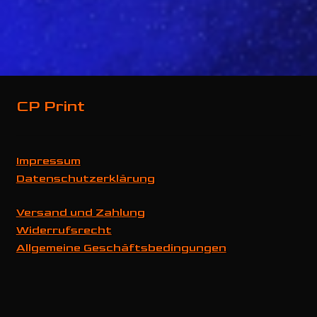
Varianten
auf.
Die
Optionen
können
CP Print
auf
der
Produktseite
gewählt
Impressum
werden
Datenschutzerklärung
Versand und Zahlung
Widerrufsrecht
Allgemeine Geschäftsbedingungen