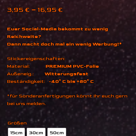
Preisspanne:
3,95
€
–
16,95
€
3,95 €
Euer Social-Media bekommt zu wenig
bis
Reichweite?
16,95 €
Dann macht doch mal ein wenig Werbung!*
Stickereigenschaften:
Material:
PREMIUM PVC-Folie
Außeneig.:
Witterungsfest
Beständigkeit:
-40° C bis +80° C
*für Sonderanfertigungen könnt Ihr euch gern
bei uns melden.
Größen
15cm
30cm
50cm