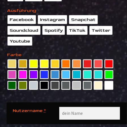
Ausführung
Facebook
Instagram
Snapchat
Soundcloud
Spotify
TikTok
Twitter
Youtube
Farbe
Nutzername
*