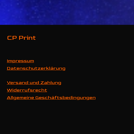
Varianten
auf.
Die
Optionen
können
CP Print
auf
der
Produktseite
gewählt
Impressum
werden
Datenschutzerklärung
Versand und Zahlung
Widerrufsrecht
Allgemeine Geschäftsbedingungen