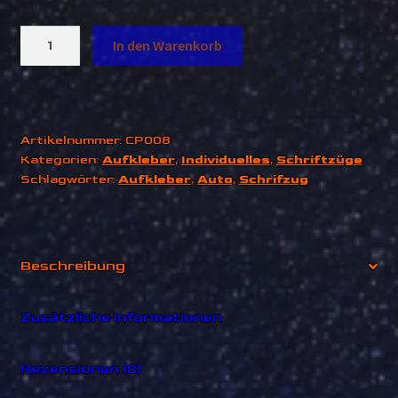
Social
In den Warenkorb
Wunschsticker
Menge
Artikelnummer:
CP008
Kategorien:
Aufkleber
,
Individuelles
,
Schriftzüge
Schlagwörter:
Aufkleber
,
Auto
,
Schrifzug
Beschreibung
Zusätzliche Informationen
Rezensionen (0)