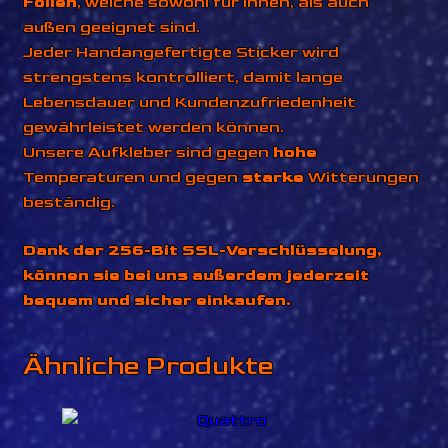
Folien
, welche sowohl für innen, als auch
außen geeignet sind.
Jeder Handangefertigte Sticker wird
strengstens kontrolliert, damit lange
Lebensdauer und Kundenzufriedenheit
gewährleistet werden können.
Unsere Aufkleber sind gegen
hohe
Temperaturen und gegen
starke
Witterungen
beständig.
Dank der 256-Bit SSL-Verschlüsselung,
können sie bei uns außerdem jederzeit
bequem und sicher einkaufen.
Ähnliche Produkte