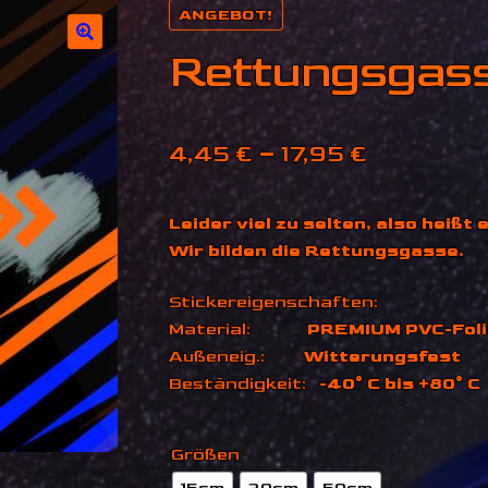
ANGEBOT!
Rettungsgass
🔍
Preisspa
4,45
€
–
17,95
€
4,45 €
Leider viel zu selten, also heißt
bis
Wir bilden die Rettungsgasse.
17,95 €
Stickereigenschaften:
Material:
PREMIUM PVC-Foli
Außeneig.:
Witterungsfest
Beständigkeit:
-40° C bis +80° C
Größen