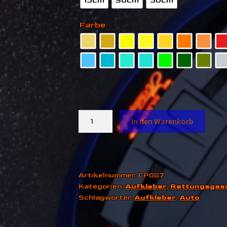
15cm
30cm
50cm
Farbe
Rettungsgasse
In den Warenkorb
bilden
Menge
Artikelnummer:
CP007
Kategorien:
Aufkleber
,
Rettungsgas
Schlagwörter:
Aufkleber
,
Auto