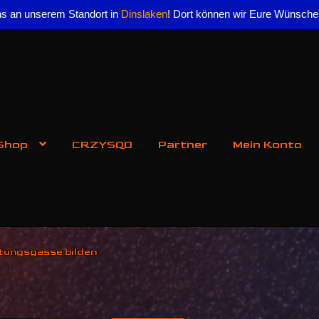
s an unserem Standort in
Dinslaken
! Dort können wir Eure Wünsch
Shop
CRZYSQD
Partner
Mein Konto
tungsgasse bilden