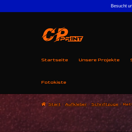
Besucht un
Zur
Zum
Navigation
Inhalt
springen
springen
Startseite
Unsere Projekte
Fotokiste
Start
Aufkleber
Schriftzüge
Ret