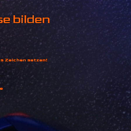
e bilden
nne:
 es Zeichen setzen!
e