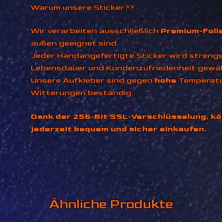
Warum unsere Sticker??
Wir verarbeiten ausschließlich
Premium-Foli
außen geeignet sind.
Jeder Handangefertigte Sticker wird strengst
Lebensdauer und Kundenzufriedenheit gewäh
Unsere Aufkleber sind gegen
hohe
Temperat
Witterungen beständig.
Dank der 256-Bit SSL-Verschlüsselung, kö
jederzeit bequem und sicher einkaufen.
Ähnliche Produkte